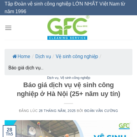
Skip
Tập Đoàn vệ sinh công nghiệp LỚN NHẤT Việt Nam từ
to
năm 1996
content
Home
/
Dịch vụ
/
Vệ sinh công nghiệp
/
Báo giá dịch vụ...
Dịch vụ
,
Vệ sinh công nghiệp
Báo giá dịch vụ vệ sinh công
nghiệp ở Hà Nội (25+ năm uy tín)
ĐĂNG LÚC
28 THÁNG NĂM, 2025
BỞI
ĐOÀN VĂN CƯỜNG
28
Th5