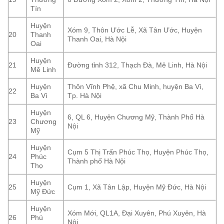
Tín
Huyện
Xóm 9, Thôn Ước Lễ, Xã Tân Ước, Huyện
20
Thanh
Thanh Oai, Hà Nội
Oai
Huyện
21
Đường tỉnh 312, Thạch Đà, Mê Linh, Hà Nội
Mê Linh
Huyện
Thôn Vĩnh Phệ, xã Chu Minh, huyện Ba Vì,
22
Ba Vì
Tp. Hà Nội
Huyện
6, QL 6, Huyện Chương Mỹ, Thành Phố Hà
23
Chương
Nội
Mỹ
Huyện
Cụm 5 Thị Trấn Phúc Thọ, Huyện Phúc Thọ,
24
Phúc
Thành phố Hà Nội
Thọ
Huyện
25
Cụm 1, Xã Tân Lập, Huyện Mỹ Đức, Hà Nội
Mỹ Đức
Huyện
Xóm Mới, QL1A, Đại Xuyên, Phú Xuyên, Hà
26
Phú
Nội