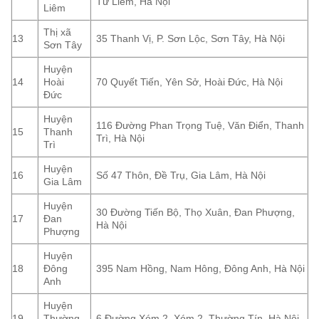
Từ Liêm, Hà Nội
Liêm
Thị xã
13
35 Thanh Vị, P. Sơn Lộc, Sơn Tây, Hà Nội
Sơn Tây
Huyện
14
Hoài
70 Quyết Tiến, Yên Sở, Hoài Đức, Hà Nội
Đức
Huyện
116 Đường Phan Trọng Tuệ, Văn Điển, Thanh
15
Thanh
Trì, Hà Nội
Trì
Huyện
16
Số 47 Thôn, Đề Trụ, Gia Lâm, Hà Nội
Gia Lâm
Huyện
30 Đường Tiến Bộ, Thọ Xuân, Đan Phượng,
17
Đan
Hà Nội
Phượng
Huyện
18
Đông
395 Nam Hồng, Nam Hông, Đông Anh, Hà Nội
Anh
Huyện
19
Thường
6 Đường Xóm 2, Xóm 2, Thường Tín, Hà Nội