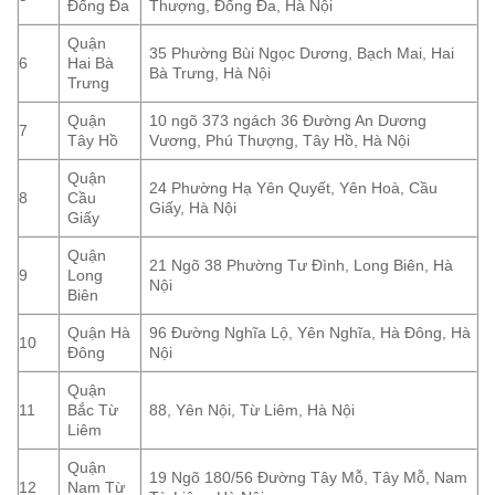
Đống Đa
Thượng, Đống Đa, Hà Nội
Quận
35 Phường Bùi Ngọc Dương, Bạch Mai, Hai
6
Hai Bà
Bà Trưng, Hà Nội
Trưng
Quận
10 ngõ 373 ngách 36 Đường An Dương
7
Tây Hồ
Vương, Phú Thượng, Tây Hồ, Hà Nội
Quận
24 Phường Hạ Yên Quyết, Yên Hoà, Cầu
8
Cầu
Giấy, Hà Nội
Giấy
Quận
21 Ngõ 38 Phường Tư Đình, Long Biên, Hà
9
Long
Nội
Biên
Quận Hà
96 Đường Nghĩa Lộ, Yên Nghĩa, Hà Đông, Hà
10
Đông
Nội
Quận
11
Bắc Từ
88, Yên Nội, Từ Liêm, Hà Nội
Liêm
Quận
19 Ngõ 180/56 Đường Tây Mỗ, Tây Mỗ, Nam
12
Nam Từ