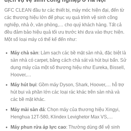
GFC CLEAN đầu tư các thiết bị, máy móc hiện đại, đến từ
các thương hiệu lớn để phục vụ quá trình vệ sinh công
nghiệp, nhà ở, văn phòng,… cho quý khách hàng. Tất cả
đều đảm bảo hiệu quả tối ưu trước khi đưa vào thực hiện.
Một số loại máy có thể kể đến như:
Máy chà sàn
: Làm sạch các bề mặt sàn nhà, đặc biệt là
sàn nhà có carpet, bằng cách chà sát và hút bụi bẩn. Sử
dụng máy của một số thương hiệu như Eureka, Bissell,
Hoover,…
Máy hút bụi
: Gồm máy Dyson, Shark, Hoover,… hỗ trợ
hút bụi và phần lớn các loại rác khác trên sàn nhà và
các bề mặt khác.
Máy mài sàn đá
: Chọn máy của thương hiệu Xingyi,
Henghua 12T-580, Klindex Levighetor Max VS,…
Máy phun rửa áp lực cao
: Thường dùng để vệ sinh