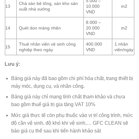
5.000 –
Chà sàn bê tông, sàn kho sản
13
10.000
m2
xuất nhà xưởng
VND
8.000 –
14
Quét dọn màng nhện
20.000
m2
VND
Thuê nhân viên vệ sinh công
400.000
1 nhân
15
nghiệp theo ngày
VND
viên/ngày
Lưu ý:
Bảng giá này đã bao gồm chi phí hóa chất, trang thiết bị
máy móc, dụng cụ, và nhân công.
Bảng giá này chỉ mang tính chất tham khảo và chưa
bao gồm thuế giá trị gia tăng VAT 10%
Mức giá thực tế còn phụ thuộc vào vị trí công trình, mức
độ cần vệ sinh, độ khó khi vệ sinh,… GFC CLEAN sẽ
báo giá cụ thể sau khi tiến hành khảo sát