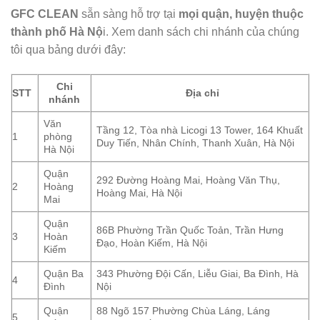
GFC CLEAN
sẵn sàng hỗ trợ tại
mọi quận, huyện thuộc
thành phố Hà Nộ
i. Xem danh sách chi nhánh của chúng
tôi qua bảng dưới đây:
Chi
STT
Địa chỉ
nhánh
Văn
Tầng 12, Tòa nhà Licogi 13 Tower, 164 Khuất
1
phòng
Duy Tiến, Nhân Chính, Thanh Xuân, Hà Nội
Hà Nội
Quận
292 Đường Hoàng Mai, Hoàng Văn Thụ,
2
Hoàng
Hoàng Mai, Hà Nội
Mai
Quận
86B Phường Trần Quốc Toản, Trần Hưng
3
Hoàn
Đạo, Hoàn Kiếm, Hà Nội
Kiếm
Quận Ba
343 Phường Đội Cấn, Liễu Giai, Ba Đình, Hà
4
Đình
Nội
Quận
88 Ngõ 157 Phường Chùa Láng, Láng
5