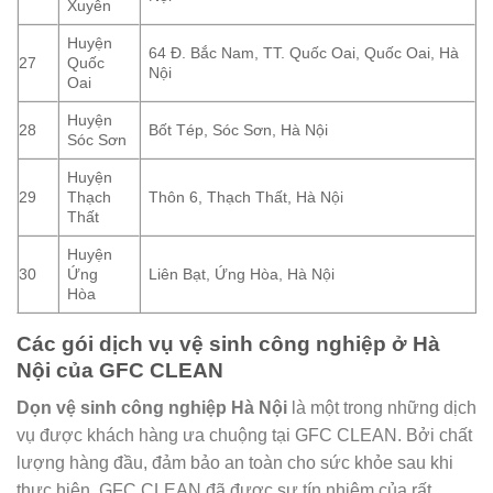
Xuyên
Huyện
64 Đ. Bắc Nam, TT. Quốc Oai, Quốc Oai, Hà
27
Quốc
Nội
Oai
Huyện
28
Bốt Tép, Sóc Sơn, Hà Nội
Sóc Sơn
Huyện
29
Thạch
Thôn 6, Thạch Thất, Hà Nội
Thất
Huyện
30
Ứng
Liên Bạt, Ứng Hòa, Hà Nội
Hòa
Các gói dịch vụ vệ sinh công nghiệp ở Hà
Nội của GFC CLEAN
Dọn vệ sinh công nghiệp Hà Nội
là một trong những dịch
vụ được khách hàng ưa chuộng tại GFC CLEAN. Bởi chất
lượng hàng đầu, đảm bảo an toàn cho sức khỏe sau khi
thực hiện, GFC CLEAN đã được sự tín nhiệm của rất