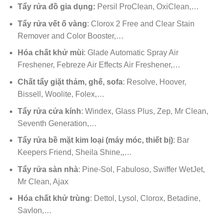
Tẩy rửa đồ gia dụng:
Persil ProClean, OxiClean,…
Tẩy rửa vết ố vàng
: Clorox 2 Free and Clear Stain
Remover and Color Booster,…
Hóa chất khử mùi
: Glade Automatic Spray Air
Freshener, Febreze Air Effects Air Freshener,…
Chất tẩy giặt thảm, ghế, sofa
: Resolve, Hoover,
Bissell, Woolite, Folex,…
Tẩy rửa cửa kính
: Windex, Glass Plus, Zep, Mr Clean,
Seventh Generation,…
Tẩy rửa bề mặt kim loại (máy móc, thiết bị)
: Bar
Keepers Friend, Sheila Shine,,…
Tẩy rửa sàn nhà
: Pine-Sol, Fabuloso, Swiffer WetJet,
Mr Clean, Ajax
Hóa chất khử trùng
: Dettol, Lysol, Clorox, Betadine,
Savlon,…