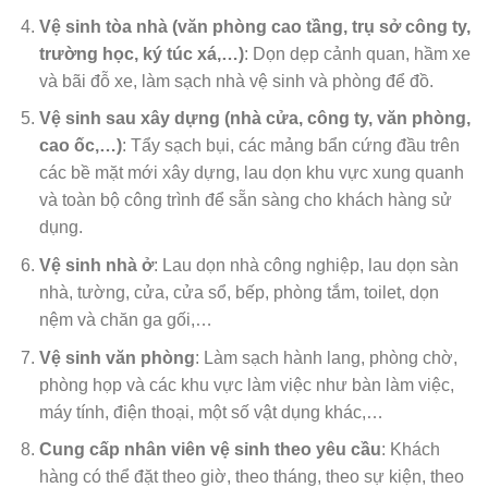
Vệ sinh tòa nhà (văn phòng cao tầng, trụ sở công ty,
trường học, ký túc xá,…)
: Dọn dẹp cảnh quan, hầm xe
và bãi đỗ xe, làm sạch nhà vệ sinh và phòng để đồ.
Vệ sinh sau xây dựng (nhà cửa, công ty, văn phòng,
cao ốc,…)
: Tẩy sạch bụi, các mảng bẩn cứng đầu trên
các bề mặt mới xây dựng, lau dọn khu vực xung quanh
và toàn bộ công trình để sẵn sàng cho khách hàng sử
dụng.
Vệ sinh nhà ở
: Lau dọn nhà công nghiệp, lau dọn sàn
nhà, tường, cửa, cửa sổ, bếp, phòng tắm, toilet, dọn
nệm và chăn ga gối,…
Vệ sinh văn phòng
: Làm sạch hành lang, phòng chờ,
phòng họp và các khu vực làm việc như bàn làm việc,
máy tính, điện thoại, một số vật dụng khác,…
Cung cấp nhân viên vệ sinh theo yêu cầu
: Khách
hàng có thể đặt theo giờ, theo tháng, theo sự kiện, theo