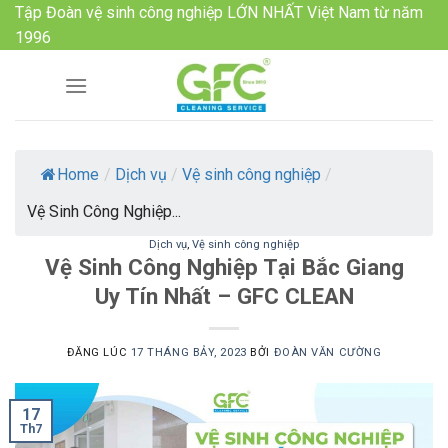
Skip
Tập Đoàn vệ sinh công nghiệp LỚN NHẤT Việt Nam từ năm
to
1996
content
Home
/
Dịch vụ
/
Vệ sinh công nghiệp
/
Vệ Sinh Công Nghiệp...
Dịch vụ
,
Vệ sinh công nghiệp
Vệ Sinh Công Nghiệp Tại Bắc Giang
Uy Tín Nhất – GFC CLEAN
ĐĂNG LÚC
17 THÁNG BẢY, 2023
BỞI
ĐOÀN VĂN CƯỜNG
17
Th7