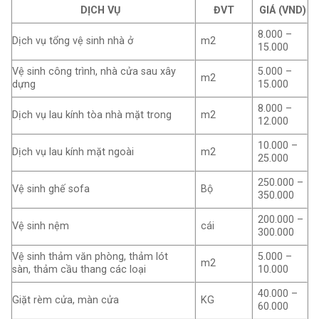
DỊCH VỤ
ĐVT
GIÁ (VND)
8.000 –
Dịch vụ tổng vệ sinh nhà ở
m2
15.000
Vệ sinh công trình, nhà cửa sau xây
5.000 –
m2
dựng
15.000
8.000 –
Dịch vụ lau kính tòa nhà mặt trong
m2
12.000
10.000 –
Dịch vụ lau kính mặt ngoài
m2
25.000
250.000 –
Vệ sinh ghế sofa
Bộ
350.000
200.000 –
Vệ sinh nệm
cái
300.000
Vệ sinh thảm văn phòng, thảm lót
5.000 –
m2
sàn, thảm cầu thang các loại
10.000
40.000 –
Giặt rèm cửa, màn cửa
KG
60.000