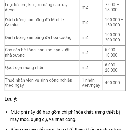
Loại bỏ sơn, keo, xi măng sau xây
7.000 –
m2
dựng
15.000
Đánh bóng sàn bằng đá Marble,
100.000 –
m2
Granite
150.000
100.000 –
Đánh bóng sàn bằng đá hoa cương
m2
200.000
Chà sàn bê tông, sàn kho sản xuất
5.000 –
m2
nhà xưởng
10.000
8.000 –
Quét dọn màng nhện
m2
20.000
Thuê nhân viên vệ sinh công nghiệp
1 nhân
400.000
theo ngày
viên/ngày
Lưu ý:
Mức phí này đã bao gồm chi phí hóa chất, trang thiết bị
máy móc, dụng cụ, và nhân công.
Bảng giá này chỉ mang tính chất tham khảo và chưa bao