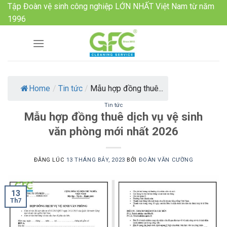
Skip
Tập Đoàn vệ sinh công nghiệp LỚN NHẤT Việt Nam từ năm
to
1996
content
Home
/
Tin tức
/
Mẫu hợp đồng thuê...
Tin tức
Mẫu hợp đồng thuê dịch vụ vệ sinh
văn phòng mới nhất 2026
ĐĂNG LÚC
13 THÁNG BẢY, 2023
BỞI
ĐOÀN VĂN CƯỜNG
13
Th7