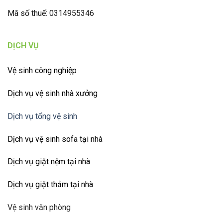
Mã số thuế: 0314955346
DỊCH VỤ
Vệ sinh công nghiệp
Dịch vụ vệ sinh nhà xưởng
Dịch vụ tổng vệ sinh
Dịch vụ vệ sinh sofa tại nhà
Dịch vụ giặt nệm tại nhà
Dịch vụ giặt thảm tại nhà
Vệ sinh văn phòng