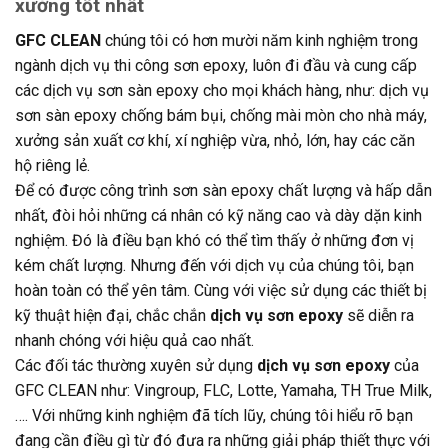
xưởng tốt nhất
GFC CLEAN
chúng tôi có hơn mười năm kinh nghiệm trong
ngành dịch vụ thi công sơn epoxy, luôn đi đầu và cung cấp
các dịch vụ sơn sàn epoxy cho mọi khách hàng, như: dịch vụ
sơn sàn epoxy chống bám bụi, chống mài mòn cho nhà máy,
xưởng sản xuất cơ khí, xí nghiệp vừa, nhỏ, lớn, hay các căn
hộ riêng lẻ.
Để có được công trình sơn sàn epoxy chất lượng và hấp dẫn
nhất, đòi hỏi những cá nhân có kỹ năng cao và dày dặn kinh
nghiệm. Đó là điều bạn khó có thể tìm thấy ở những đơn vị
kém chất lượng. Nhưng đến với dịch vụ của chúng tôi, bạn
hoàn toàn có thể yên tâm. Cùng với việc sử dụng các thiết bị
kỹ thuật hiện đại, chắc chắn
dịch vụ sơn epoxy
sẽ diễn ra
nhanh chóng với hiệu quả cao nhất.
Các đối tác thường xuyên sử dụng
dịch vụ sơn epoxy
của
GFC CLEAN như: Vingroup, FLC, Lotte, Yamaha, TH True Milk,
…. Với những kinh nghiệm đã tích lũy, chúng tôi hiểu rõ bạn
đang cần điều gì từ đó đưa ra những giải pháp thiết thực với