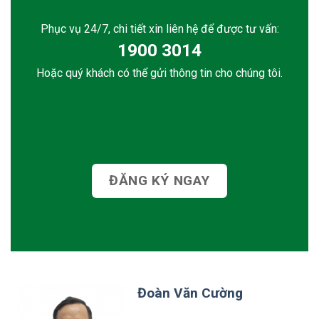
Phục vụ 24/7, chi tiết xin liên hệ để được tư vấn:
1900 3014
Hoặc quý khách có thể gửi thông tin cho chúng tôi.
ĐĂNG KÝ NGAY
Đoàn Văn Cường