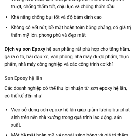
trượt, chống thấm tốt, chịu lực và chống thấm dầu.
Khả năng chống bụi tốt và độ bám dính cao.
Không có vết nứt, bề mặt hoàn toàn bằng phẳng, có giá trị
thẩm mỹ lớn, phong phú và đẹp mắt.
Dịch vụ sơn Epoxy
hệ san phẳng rất phù hợp cho tầng hầm,
ga ra ô tô, bãi đậu xe, văn phòng, nhà máy dược phẩm, thực
phẩm, nhà máy công nghiệp và các công trình cơ khí.
Sơn Epoxy hệ lăn
Các doanh nghiệp có thể thu lợi nhuận từ sơn epoxy hệ lăn,
có thể kể đến như:
Việc sử dụng sơn epoxy hệ lăn giúp giảm lượng bụi phát
sinh trên nền nhà xưởng trong quá trình lao động, sản
xuất.
Một bề mặt hoàn mỹ, vẻ ngoài sáng bóng và giá trị thẩm