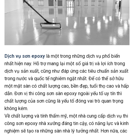
Dịch vụ sơn epoxy
là một trong những dịch vụ phổ biến
nhất hiện nay. Hỗ trợ mang lại một số giá trị và lợi ích trong
dịch vụ sản xuất, cũng như đáp ứng các tiêu chuẩn sản xuất
trong nước và quốc tế nghiêm ngặt nhất. Để có thể sở hữu
một mặt sàn có chất lượng cao, bền đẹp, tuổi thọ cao và hấp
dẫn. Đơn vị thi công sơn sàn epoxy ngoài yếu tố uy tín thì
chất lượng của sơn cũng là yếu tố đóng vai trò quan trọng
không kém.
Về chất lượng và tính thẩm mỹ, một nhà cung cấp dịch vụ thi
công sơn epoxy nhà xưởng đáng tin cậy, có năng lực và kinh
nghiệm sẽ tạo ra những sàn nhà lý tưởng nhất. Hơn nữa, các