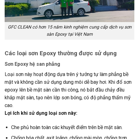
GFC CLEAN có hơn 15 năm kinh nghiệm cung cấp dịch vụ sơn
sàn Epoxy tại Việt Nam
Các loại sơn Epoxy thường được sử dụng
Sơn Epoxy hệ san phẳng
Loại sơn này hoạt động dựa trên ý tưởng tự làm phẳng bề
mặt và không cần sử dụng dung môi dễ bay hơi. Khi đổ sơn
epoxy lên bề mặt sàn cần thi công, nó bắt đầu chảy đều
khắp mặt sàn, tạo nên lớp sơn bóng, có độ phẳng thẩm mỹ
cao.
Lợi ích khi sử dụng loại sơn này:
Che phủ hoàn toàn các khuyết điểm trên bề mặt sàn.
Chống hóa chất, axit loãng, chống mài mòn, chống trơn