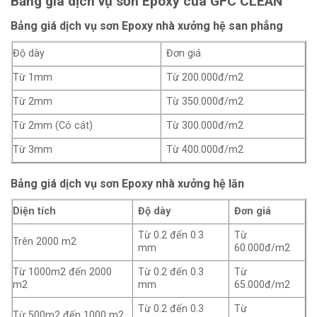
Bảng giá dịch vụ sơn Epoxy của GFC CLEAN
Bảng giá dịch vụ sơn Epoxy nhà xưởng hệ san phẳng
Độ dày
Đơn giá
Từ 1mm
Từ 200.000đ/m2
Từ 2mm
Từ 350.000đ/m2
Từ 2mm (Có cát)
Từ 300.000đ/m2
Từ 3mm
Từ 400.000đ/m2
Bảng giá dịch vụ sơn Epoxy nhà xưởng hệ lăn
Diện tích
Độ dày
Đơn giá
Từ 0.2 đến 0.3
Từ
Trên 2000 m2
mm
60.000đ/m2
Từ 1000m2 đến 2000
Từ 0.2 đến 0.3
Từ
m2
mm
65.000đ/m2
Từ 0.2 đến 0.3
Từ
Từ 500m2 đến 1000 m2