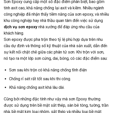
Sơn Epoxy cung cấp một số đặc điểm phân biệt, bao gồm
tính axit cao, khả năng chống lại axit và kiềm. Nhiều ngành
công nghiệp đã nhận thấy tiềm năng của sơn epoxy, và nhiều
khu công nghiệp hay nhà thầu quan tâm đến việc sử dụng
dịch vụ sơn epoxy
nhà xưởng để đáp ứng nhu cầu của
khách hàng.
Sơn epoxy được pha trộn theo tỷ lệ phù hợp dựa trên nhu
cầu dự định và thông số kỹ thuật của nhà sản xuất, dẫn đến
sự kết nối chặt chẽ giữa các phân tử sơn. Khi trộn với sơn,
nó tạo ra một lớp sơn cứng, dai, bóng, có các đặc điểm sau:
Sơn sau khi trộn có khả năng chống tĩnh điện
Chống rỉ sét rất tốt sau khi thi công.
Khả năng chống axit khá lâu dài.
Cũng bởi những đặc tính như vậy mà sơn Epoxy thường
được sử dụng trên bề mặt sắt thép, sàn bê tông, tường, trần
nhà, bề mặt kim loại nhôm, sắt thép và nhiều loại bề mặt