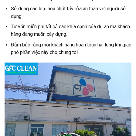
Sử dụng các loại hóa chất tẩy rửa an toàn với người sử
dụng
Tư vấn miễn phí tất cả các khía cạnh của dự án mà khách
hàng đang muốn xây dựng.
Đảm bảo rằng mọi khách hàng hoàn toàn hài lòng khi giao
phó phần việc này cho chúng tôi