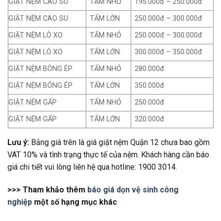
GIẶT NỆM CAO SU
TẤM NHỎ
195.000đ – 250.000đ
GIẶT NỆM CAO SU
TẤM LỚN
250.000đ – 300.000đ
GIẶT NỆM LÒ XO
TẤM NHỎ
250.000đ – 300.000đ
GIẶT NỆM LÒ XO
TẤM LỚN
300.000đ – 350.000đ
GIẶT NỆM BÔNG ÉP
TẤM NHỎ
280.000đ
GIẶT NỆM BÔNG ÉP
TẤM LỚN
350.000đ
GIẶT NỆM GẤP
TẤM NHỎ
250.000đ
GIẶT NỆM GẤP
TẤM LỚN
320.000đ
Lưu ý:
Bảng giá trên là giá giặt nệm Quận 12 chưa bao gồm
VAT 10% và tình trạng thực tế của nệm. Khách hàng cần báo
giá chi tiết vui lòng liên hệ qua hotline: 1900 3014.
>>> Tham khảo thêm
báo giá dọn vệ sinh công
nghiệp
một số hạng mục khác