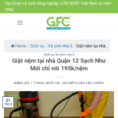
Skip
Tập Đoàn vệ sinh công nghiệp LỚN NHẤT Việt Nam từ năm
to
1996
content
Home
/
Dịch vụ
/
Vệ sinh nhà ở
/
Giặt nệm tại nhà...
Dịch vụ
,
Vệ sinh nhà ở
Giặt nệm tại nhà Quận 12 Sạch Như
Mới chỉ với 195k/nệm
ĐĂNG LÚC
1 THÁNG MƯỜI HAI, 2023
BỞI
ĐOÀN VĂN CƯỜNG
01
Th12