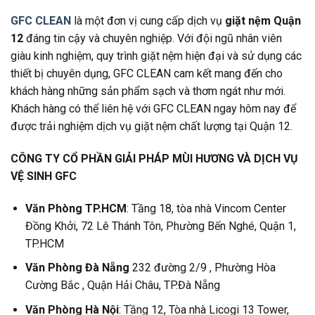
GFC CLEAN
là một đơn vị cung cấp dịch vụ
giặt nệm Quận
12
đáng tin cậy và chuyên nghiệp. Với đội ngũ nhân viên
giàu kinh nghiệm, quy trình giặt nệm hiện đại và sử dụng các
thiết bị chuyên dụng, GFC CLEAN cam kết mang đến cho
khách hàng những sản phẩm sạch và thơm ngát như mới.
Khách hàng có thể liên hệ với GFC CLEAN ngay hôm nay để
được trải nghiệm dịch vụ giặt nệm chất lượng tại Quận 12.
CÔNG TY CỔ PHẦN GIẢI PHÁP MÙI HƯƠNG VÀ DỊCH VỤ
VỆ SINH GFC
Văn Phòng TP.HCM
: Tầng 18, tòa nhà Vincom Center
Đồng Khởi, 72 Lê Thánh Tôn, Phường Bến Nghé, Quận 1,
TP.HCM
Văn Phòng Đà Nẵng
232 đường 2/9 , Phường Hòa
Cường Bắc , Quận Hải Châu, TP.Đà Nẵng
Văn Phòng Hà Nội
: Tầng 12, Tòa nhà Licogi 13 Tower,