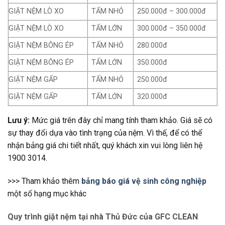
GIẶT NỆM LÒ XO
TẤM NHỎ
250.000đ – 300.000đ
GIẶT NỆM LÒ XO
TẤM LỚN
300.000đ – 350.000đ
GIẶT NỆM BÔNG ÉP
TẤM NHỎ
280.000đ
GIẶT NỆM BÔNG ÉP
TẤM LỚN
350.000đ
GIẶT NỆM GẤP
TẤM NHỎ
250.000đ
GIẶT NỆM GẤP
TẤM LỚN
320.000đ
Lưu ý:
Mức giá trên đây chỉ mang tính tham khảo. Giá sẽ có
sự thay đổi dựa vào tình trạng của nệm. Vì thế, để có thể
nhận bảng giá chi tiết nhất, quý khách xin vui lòng liên hệ
1900 3014.
>>> Tham khảo thêm
bảng báo giá vệ sinh công nghiệp
một số hạng mục khác
Quy trình giặt nệm tại nhà Thủ Đức của GFC CLEAN