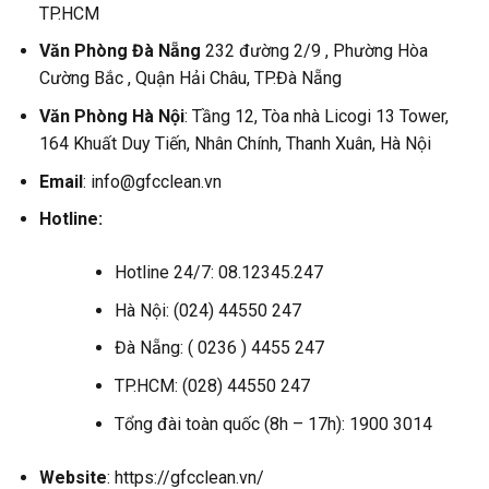
TP.HCM
Văn Phòng Đà Nẵng
232 đường 2/9 , Phường Hòa
Cường Bắc , Quận Hải Châu, TP.Đà Nẵng
Văn Phòng Hà Nội
: Tầng 12, Tòa nhà Licogi 13 Tower,
164 Khuất Duy Tiến, Nhân Chính, Thanh Xuân, Hà Nội
Email
: info@gfcclean.vn
Hotline:
Hotline 24/7: 08.12345.247
Hà Nội: (024) 44550 247
Đà Nẵng: ( 0236 ) 4455 247
TP.HCM: (028) 44550 247
Tổng đài toàn quốc (8h – 17h): 1900 3014
Website
: https://gfcclean.vn/