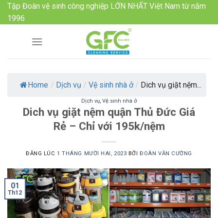
Skip
Tập Đoàn vệ sinh công nghiệp LỚN NHẤT Việt Nam từ năm
to
1996
content
Home
/
Dịch vụ
/
Vệ sinh nhà ở
/
Dich vụ giặt nệm...
Dịch vụ
,
Vệ sinh nhà ở
Dich vụ giặt nệm quận Thủ Đức Giá
Rẻ – Chỉ với 195k/nệm
ĐĂNG LÚC
1 THÁNG MƯỜI HAI, 2023
BỞI
ĐOÀN VĂN CƯỜNG
01
Th12