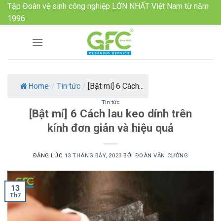
Skip
Tập Đoàn vệ sinh công nghiệp LỚN NHẤT Việt Nam từ năm
to
1996
content
Home
/
Tin tức
/
[Bật mí] 6 Cách...
Tin tức
[Bật mí] 6 Cách lau keo dính trên
kính đơn giản và hiệu quả
ĐĂNG LÚC
13 THÁNG BẢY, 2023
BỞI
ĐOÀN VĂN CƯỜNG
13
Th7