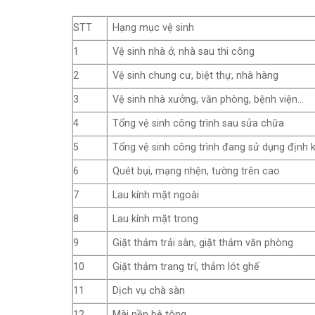
STT
Hạng mục vệ sinh
1
Vệ sinh nhà ở, nhà sau thi công
2
Vệ sinh chung cư, biệt thự, nhà hàng
3
Vệ sinh nhà xưởng, văn phòng, bệnh viện…
4
Tổng vệ sinh công trình sau sửa chữa
5
Tổng vệ sinh công trình đang sử dụng định 
6
Quét bụi, mạng nhện, tường trên cao
7
Lau kính mặt ngoài
8
Lau kính mặt trong
9
Giặt thảm trải sàn, giặt thảm văn phòng
10
Giặt thảm trang trí, thảm lót ghế
11
Dịch vụ chà sàn
12
Mài nền bê tông