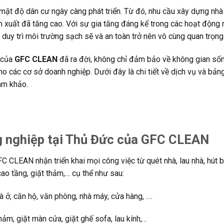
mật độ dân cư ngày càng phát triển. Từ đó, nhu cầu xây dựng nhà 
n xuất đã tăng cao. Với sự gia tăng đáng kể trong các hoạt động 
duy trì môi trường sạch sẽ và an toàn trở nên vô cùng quan trọng
của
GFC CLEAN
đã ra đời, không chỉ đảm bảo về không gian số
o các cơ sở doanh nghiệp. Dưới đây là chi tiết về dịch vụ và bản
am khảo.
ông nghiệp tại Thủ Đức của GFC CLEAN
C CLEAN nhận triển khai mọi công việc từ quét nhà, lau nhà, hút 
ao tầng, giặt thảm,… cụ thể như sau:
à ở, căn hộ, văn phòng, nhà máy, cửa hàng, ….
hảm, giặt màn cửa, giặt ghế sofa, lau kính,…