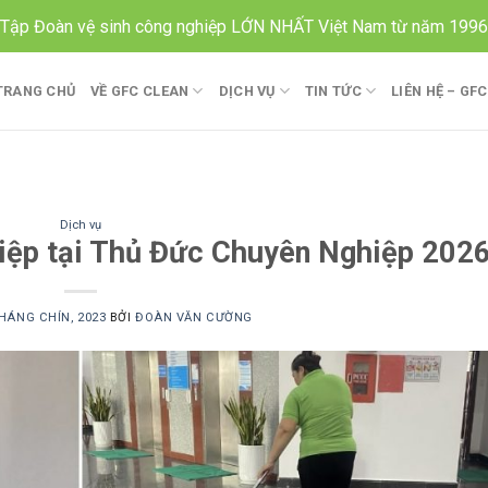
Tập Đoàn vệ sinh công nghiệp LỚN NHẤT Việt Nam từ năm 1996
TRANG CHỦ
VỀ GFC CLEAN
DỊCH VỤ
TIN TỨC
LIÊN HỆ – GF
Dịch vụ
hiệp tại Thủ Đức Chuyên Nghiệp 202
HÁNG CHÍN, 2023
BỞI
ĐOÀN VĂN CƯỜNG