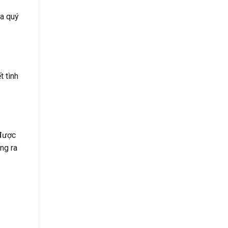
ủa quý
t tình
 được
ng ra