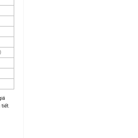
)
giá
tiết.