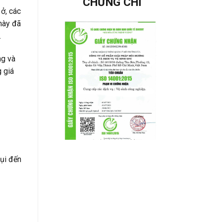
CHỨNG CHỈ
ở, các
này đã
.
ng và
g giá
bụi đến