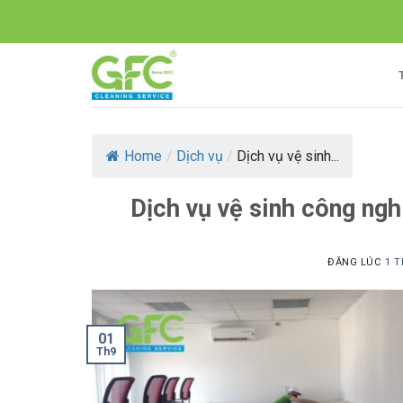
Skip
to
content
Home
/
Dịch vụ
/
Dịch vụ vệ sinh...
Dịch vụ vệ sinh công ng
ĐĂNG LÚC
1 T
01
Th9