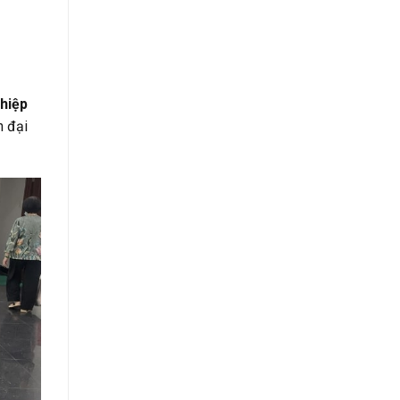
ghiệp
n đại