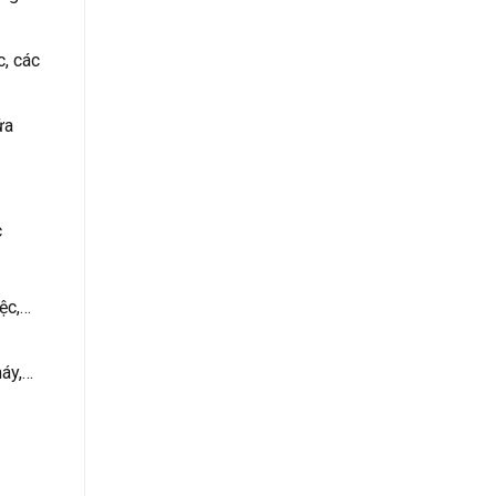
c, các
ửa
c
ệc,…
máy,…