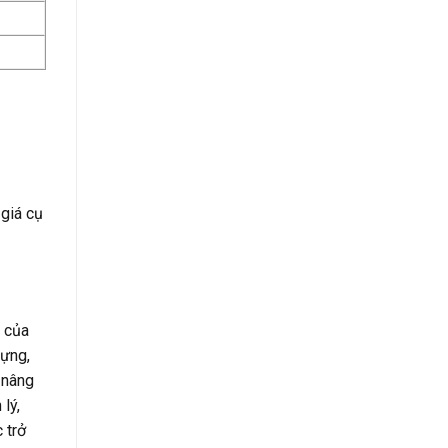
 giá cụ
y của
dựng,
 nâng
lý,
 trở