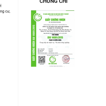
CHỨNG CHỈ
ị
ung cư,