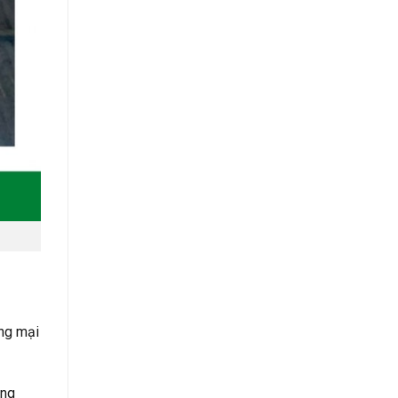
ơng mại
òng