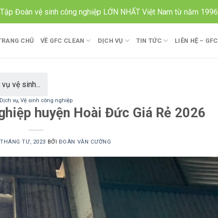
Tập Đoàn vệ sinh công nghiệp LỚN NHẤT Việt Nam từ năm 1996
TRANG CHỦ
VỀ GFC CLEAN
DỊCH VỤ
TIN TỨC
LIÊN HỆ – GF
 vụ vệ sinh...
Dịch vụ
,
Vệ sinh công nghiệp
nghiệp huyện Hoài Đức Giá Rẻ 2026
 THÁNG TƯ, 2023
BỞI
ĐOÀN VĂN CƯỜNG