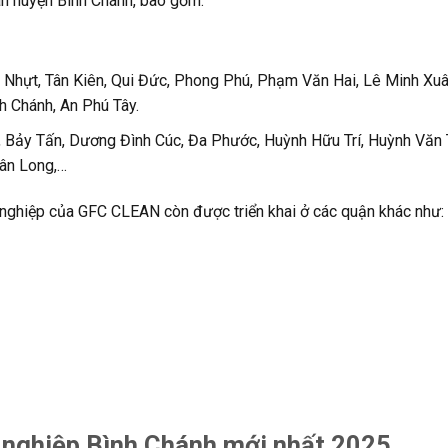
n huyện Bình Chánh, bao gồm:
ân Nhựt, Tân Kiên, Qui Đức, Phong Phú, Phạm Văn Hai, Lê Minh Xuâ
h Chánh, An Phú Tây.
, Bảy Tấn, Dương Đình Cúc, Đa Phước, Huỳnh Hữu Trí, Huỳnh Văn T
Tân Long,…
 nghiệp của GFC CLEAN còn được triển khai ở các quận khác như:
g nghiệp Bình Chánh mới nhất 2025