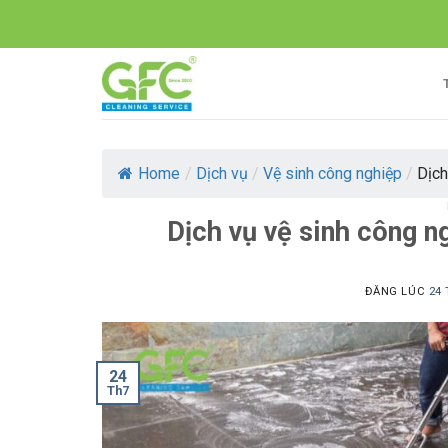
Skip
to
content
Home
/
Dịch vụ
/
Vệ sinh công nghiệp
/
Dịch
Dịch vụ vệ sinh công n
ĐĂNG LÚC
24 
24
Th7