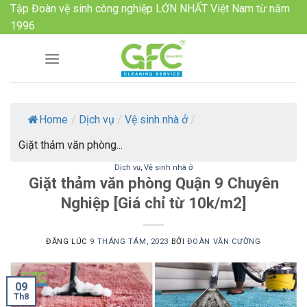
Skip
Tập Đoàn vệ sinh công nghiệp LỚN NHẤT Việt Nam từ năm
to
1996
content
Home
/
Dịch vụ
/
Vệ sinh nhà ở
/
Giặt thảm văn phòng...
Dịch vụ
,
Vệ sinh nhà ở
Giặt thảm văn phòng Quận 9 Chuyên
Nghiệp [Giá chỉ từ 10k/m2]
ĐĂNG LÚC
9 THÁNG TÁM, 2023
BỞI
ĐOÀN VĂN CƯỜNG
09
Th8