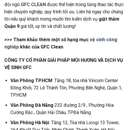
đội ngũ
GFC CLEAN
được thể hiện trong từng thao tác thực
hiện chuyên nghiệp, quy trình tối ưu. Liên hệ ngay cho chúng
tôi nếu quý khách mong muốn tìm kiếm dịch vụ
giặt thảm
Quận 9
giá tốt, uy tín và chất lượng!
>>> Tham khảo thêm một số hạng mục
vệ sinh công
nghiệp
khác của GFC Clean
CÔNG TY CỔ PHẦN GIẢI PHÁP MÙI HƯƠNG VÀ DỊCH VỤ
VỆ SINH GFC
Văn Phòng TP.HCM
: Tầng 18, tòa nhà Vincom Center
Đồng Khởi, 72 Lê Thánh Tôn, Phường Bến Nghé, Quận 1,
TP.HCM
Văn Phòng Đà Nẵng
232 đường 2/9 , Phường Hòa
Cường Bắc , Quận Hải Châu, TP.Đà Nẵng
Văn Phòng Hà Nội
: Tầng 12, Tòa nhà Licogi 13 Tower,
164 Khuất Duy Tiến, Nhân Chính, Thanh Xuân, Hà Nội