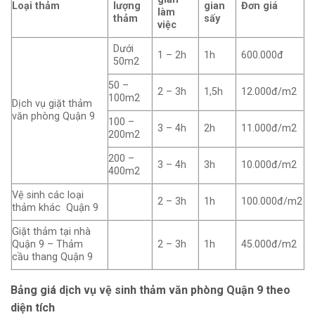
Loại thảm
lượng
gian
Đơn giá
làm
thảm
sấy
việc
Dưới
1 – 2h
1h
600.000đ
50m2
50 –
2 – 3h
1,5h
12.000đ/m2
100m2
Dịch vụ giặt thảm
văn phòng Quận 9
100 –
3 – 4h
2h
11.000đ/m2
200m2
200 –
3 – 4h
3h
10.000đ/m2
400m2
Vệ sinh các loại
2 – 3h
1h
100.000đ/m2
thảm khác Quận 9
Giặt thảm tại nhà
Quận 9 – Thảm
2 – 3h
1h
45.000đ/m2
cầu thang Quận 9
Bảng giá dịch vụ vệ sinh thảm văn phòng Quận 9 theo
diện tích