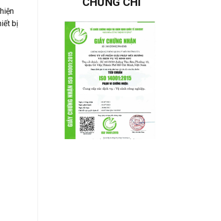
CHỨNG CHỈ
hiện
iết bị