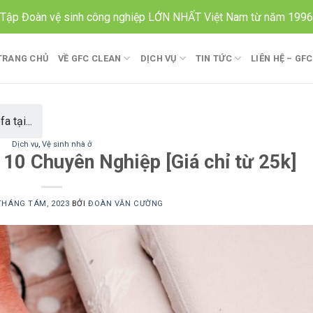
Tập Đoàn vệ sinh công nghiệp LỚN NHẤT Việt Nam từ năm 1996
TRANG CHỦ
VỀ GFC CLEAN
DỊCH VỤ
TIN TỨC
LIÊN HỆ – GF
a tại...
Dịch vụ
,
Vệ sinh nhà ở
 10 Chuyên Nghiệp [Giá chỉ từ 25k]
THÁNG TÁM, 2023
BỞI
ĐOÀN VĂN CƯỜNG