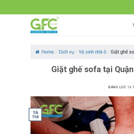
Skip
to
content
Home
/
Dịch vụ
/
Vệ sinh nhà ở
/
Giặt ghế sof
Giặt ghế sofa tại Quận
ĐĂNG LÚC
16 
16
Th8